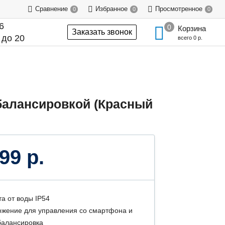
Сравнение
Избранное
Просмотренное
0
0
0
6
Корзина
Заказать звонок
 до 20
всего
0 р.
обалансировкой (Красный
99 р.
а от воды IP54
жение для управления со смартфона и
алансировка