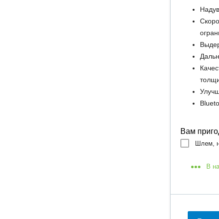
Надув
Скоро
огран
Выдер
Дальн
Качес
толщ
Улучш
Bluet
Вам приго
Шлем, н
В н