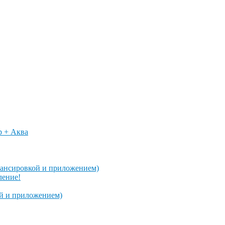
p + Аква
алансировкой и приложением)
ление!
ой и приложением)