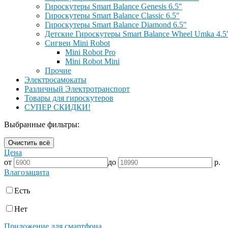
Гироскутеры Smart Balance Genesis 6.5"
Гироскутеры Smart Balance Classic 6.5"
Гироскутеры Smart Balance Diamond 6.5"
Детские Гироскутеры Smart Balance Wheel Umka 4.5
Сигвеи Mini Robot
Mini Robot Pro
Mini Robot Mini
Прочие
Электросамокаты
Различный Электротранспорт
Товары для гироскутеров
СУПЕР СКИДКИ!
Выбранные фильтры:
Очистить всё
Цена
от
до
р.
Влагозащита
Есть
Нет
Приложение для смартфона