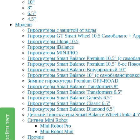
10"
8"
6.5"
4.5"
Модели
Гироскутеры с защитой от воды
Гироскутеры GT Smart Wheel 10.5 Самобаланс + Ap
Гироскутеры Jilong 10.5
Гироскутеры iBalance
Гироскутеры MINIPRO
Гироскутеры Smart Balance Premium 10.5" (с самоб
Гироскутеры Smart Balance Premium 10.5" 6-ое Поко
Гироскутеры Smart Balance Внедорожный 10"
Гироскутеры Smart Balance 10" (с самобалансировк
Зимние гироскутеры Premium OFF-ROAD
Гироскутеры Smart Balance Transformers 8"
Гироскутеры Smart Balance Transformers 6.5"
Гироскутеры Smart Balance Genesis 6.5"
Гироскутеры Smart Balance Classic 6.5"
Гироскутеры Smart Balance Diamond 6.5"
Детские Гироскутеры Smart Balance Wheel Umka 4.5
Пройти тест
Сигвеи Mini Robot
Mini Robot Pro
Mini Robot Mini
Прочие