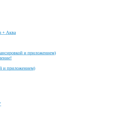
p + Аква
алансировкой и приложением)
ление!
ой и приложением)
"