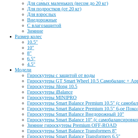
Для самых маленьких (весом до 20 кг)
Для подростков (от 20 кг)
Для взрослых
Внедорожные
С влагозащитой
Зимние
Размер колес
10.5"
10"
8"
6.5"
4.5"
Модели
Гироскутеры с защитой от воды
Гироскутеры GT Smart Wheel 10.5 Самобаланс + Ap
Гироскутеры Jilong 10.5
Гироскутеры iBalance
Гироскутеры MINIPRO
Гироскутеры Smart Balance Premium 10.5" (с самоб
Гироскутеры Smart Balance Premium 10.5" 6-ое Поко
Гироскутеры Smart Balance Внедорожный 10"
Гироскутеры Smart Balance 10" (с самобалансировк
Зимние гироскутеры Premium OFF-ROAD
Гироскутеры Smart Balance Transformers 8"
Гироскутеры Smart Balance Transformers 6.5"