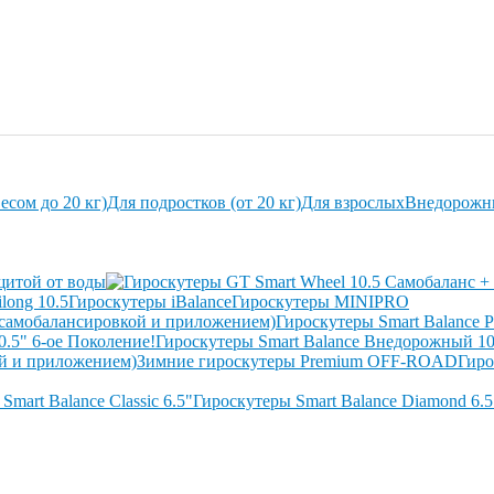
есом до 20 кг)
Для подростков (от 20 кг)
Для взрослых
Внедорожн
щитой от воды
long 10.5
Гироскутеры iBalance
Гироскутеры MINIPRO
Гироскутеры Smart Balance P
0.5" 6-ое Поколение!
Гироскутеры Smart Balance Внедорожный 1
ой и приложением)
Зимние гироскутеры Premium OFF-ROAD
Гиро
Smart Balance Classic 6.5"
Гироскутеры Smart Balance Diamond 6.5