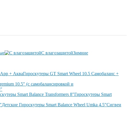
ые
С влагозащитой
Зимние
Гироскутеры GT Smart Wheel 10.5 Самобаланс +
remium 10.5" (с самобалансировкой и
0"
скутеры Smart Balance Transformers 8"
Гироскутеры Smart
"
Детские Гироскутеры Smart Balance Wheel Umka 4.5"
Сигвеи