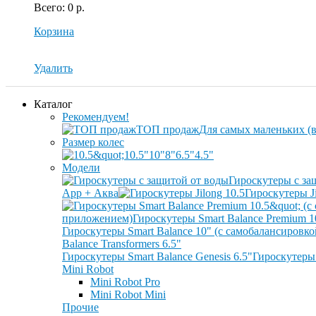
Всего
:
0 р.
Корзина
Удалить
Каталог
Рекомендуем!
ТОП продаж
Для самых маленьких (в
Размер колес
10.5"
10"
8"
6.5"
4.5"
Модели
Гироскутеры с за
App + Аква
Гироскутеры Ji
приложением)
Гироскутеры Smart Balance Premium 1
Гироскутеры Smart Balance 10" (с самобалансировк
Balance Transformers 6.5"
Гироскутеры Smart Balance Genesis 6.5"
Гироскутеры 
Mini Robot
Mini Robot Pro
Mini Robot Mini
Прочие