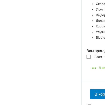
Скоро
Угол 
Выдер
Дальн
Корпу
Улучш
Bluet
Вам приго
Шлем, н
В н
В ко