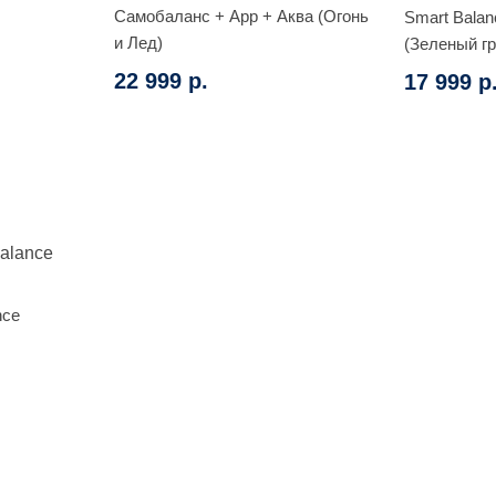
Самобаланс + App + Аква (Огонь
Smart Balan
и Лед)
(Зеленый г
22 999 р.
17 999 р
nce