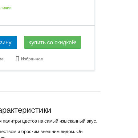
аличии
Купить со скидкой!
рзину
ие
Избранное
характеристики
м палитры цветов на самый изысканный вкус.
чеством и броским внешним видом. Он