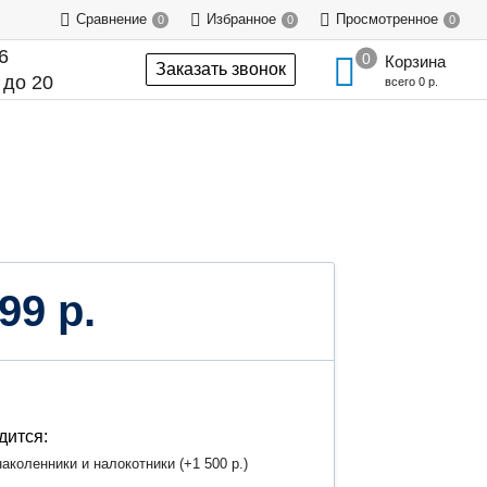
Сравнение
Избранное
Просмотренное
0
0
0
6
Корзина
Заказать звонок
 до 20
всего
0 р.
99 р.
дится:
аколенники и налокотники (+
1 500 р.
)