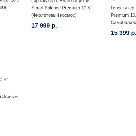
Гироскутер с Влагозащитой
ква
Smart Balance Premium 10.5"
Гироскутер 
(Фиолетовый космос)
Premium 10
Самобаланс
17 999 р.
граффити)
15 399 р
 (Огонь и