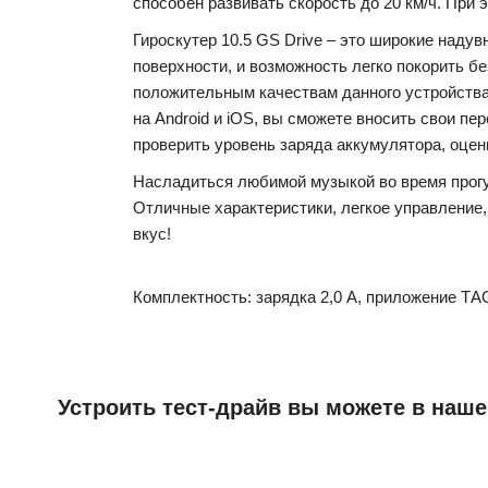
способен развивать скорость до 20 км/ч. При 
Гироскутер 10.5 GS Drive – это широкие наду
поверхности, и возможность легко покорить 
положительным качествам данного устройства
на
Android
и
iOS
, вы сможете вносить свои пе
проверить
уровень
заряда
аккумулятора
,
оцен
Насладиться
любимой
музыкой
во
время
прог
Отличные
характеристики
,
легкое
управление
вкус
!
Комплектность
:
зарядка
2
,
0
А
,
приложение
ТА
Устроить тест-драйв вы можете в наше