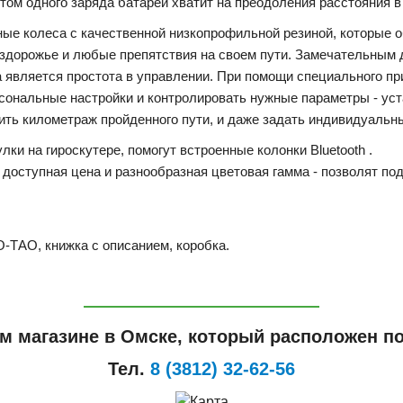
этом одного заряда батареи хватит на преодоления расстояния в 
вные колеса с качественной низкопрофильной резиной, которые 
бездорожье и любые препятствия на своем пути. Замечательны
 является простота в управлении. При помощи специального п
рсональные настройки и контролировать нужные параметры - у
ст
ить километраж пройденного пути, и даже задать индивидуальн
улки
на
гироскутере
,
помогут
встроенные
колонки
Bluetooth
.
,
доступная
цена
и
разнообразная
цветовая
гамма
-
позволят
по
О
-
ТАО
,
книжка
с
описанием
,
коробка
.
м магазине в Омске, который расположен по
Тел.
8 (3812) 32-62-56