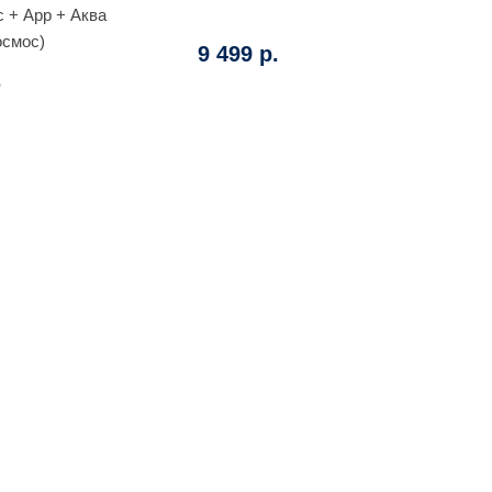
 + App + Аква
осмос)
9 499 р.
.