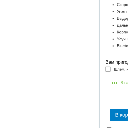
Скоро
Угол 
Выдер
Дальн
Корпу
Улучш
Bluet
Вам приго
Шлем, н
В н
В ко