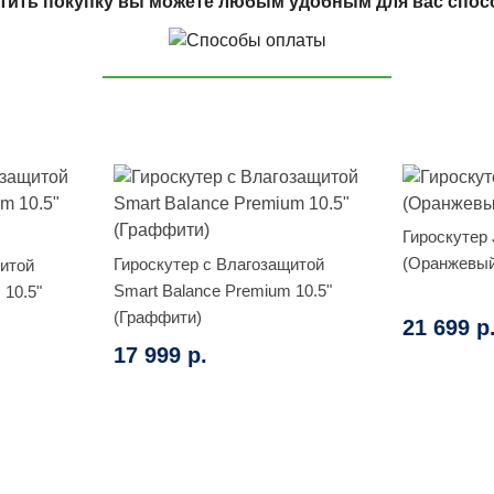
тить покупку вы можете любым удобным для вас спос
Гироскутер J
(Оранжевыи
Гироскутер с Влагозащитой
щитой
Smart Balance Premium 10.5"
 10.5"
(Граффити)
21 699 р
17 999 р.