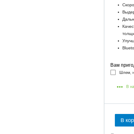
Скоро
Выдер
Дальн
Качес
толщ
Улучш
Bluet
Вам приго
Шлем, н
В н
В ко