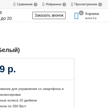
Сравнение
Избранное
Просмотренное
0
0
0
6
Корзина
Заказать звонок
 до 20
всего
0 р.
Белый)
9 р.
жение для управления со смартфона и
алансировка
ные колеса 10 дюймов
тели по 350 Ватт