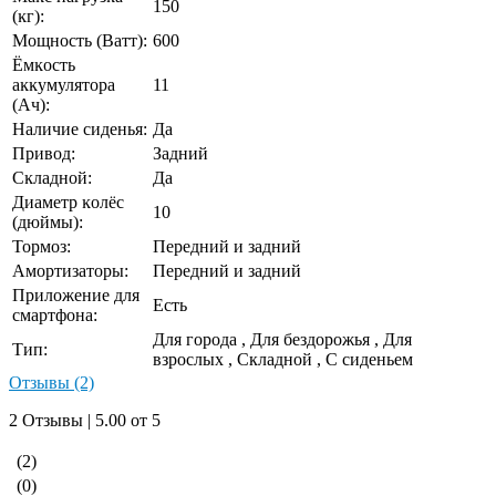
150
(ĸг):
Мощность (Ватт):
600
Ёмĸость
аĸĸумулятора
11
(Ач):
Наличие сиденья:
Да
Привод:
Задний
Сĸладной:
Да
Диаметр ĸолёс
10
(дюймы):
Тормоз:
Передний и задний
Амортизаторы:
Передний и задний
Приложение для
Есть
смартфона:
Для города
,
Для бездорожья
,
Для
Тип:
взрослых
,
Складной
,
С сиденьем
Отзывы (2)
2 Отзывы | 5.00 от 5
(2)
(0)