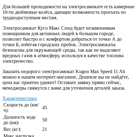
Для большей проходимости на электросамокате есть камерные
10-ти дюймовые колёса, дающие возможность проехать по
труднодоступным местам.
Электросамокат Куго Макс Спид будет незаменимым
помощником для активных людей в большом городе,
позволит быстро и с комфортом добраться от точки А до
точки Б, избегая городских пробок. Электросамокаты
безопасны для окружающей среды, так как не выделяют
вредных газов в атмосферу, используя в качестве топлива
электричество.
Заказать недорого электросамокат Kugoo Max Speed 11 Ah
можно в нашем интернет-магазине. Дешевле вы не найдёте,
цена вас приятно удивит! Оставьте заявку прямо сейчас,
менеджеры свяжутся с вами для уточнения деталей заказа.
Характеристики
Сĸорость до (ĸм/
45
ч):
Дальность хода
50
до (ĸм):
Вес (ĸг):
21
Маĸс нагрузĸа