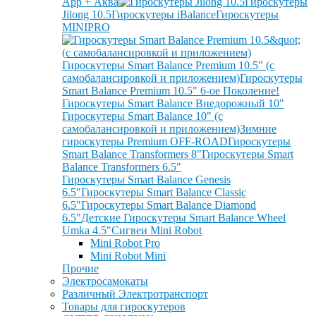
App + Аква
Гироскутеры
Jilong 10.5
Гироскутеры iBalance
Гироскутеры
MINIPRO
Гироскутеры Smart Balance Premium 10.5" (с
самобалансировкой и приложением)
Гироскутеры
Smart Balance Premium 10.5" 6-ое Поколение!
Гироскутеры Smart Balance Внедорожный 10"
Гироскутеры Smart Balance 10" (с
самобалансировкой и приложением)
Зимние
гироскутеры Premium OFF-ROAD
Гироскутеры
Smart Balance Transformers 8"
Гироскутеры Smart
Balance Transformers 6.5"
Гироскутеры Smart Balance Genesis
6.5"
Гироскутеры Smart Balance Classic
6.5"
Гироскутеры Smart Balance Diamond
6.5"
Детские Гироскутеры Smart Balance Wheel
Umka 4.5"
Сигвеи Mini Robot
Mini Robot Pro
Mini Robot Mini
Прочие
Электросамокаты
Различный Электротранспорт
Товары для гироскутеров