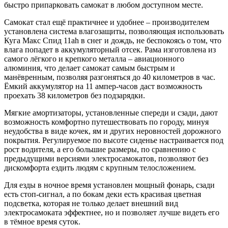
быстро припарковать самокат в любом доступном месте.
Самокат стал ещё практичнее и удобнее – производителем
установлена система влагозащиты, позволяющая использовать
Куга Макс Спид 11ah в снег и дождь, не беспокоясь о том, что
влага попадет в аккумуляторный отсек. Рама изготовлена из
самого лёгкого и крепкого металла – авиационного
алюминия, что делает самокат самым быстрым и
манёвренным, позволяя разгоняться до 40 километров в час.
Ёмкий аккумулятор на 11 ампер-часов даст возможность
проехать 38 километров без подзарядки.
Мягкие амортизаторы, установленные спереди и сзади, дают
возможность комфортно путешествовать по городу, минуя
неудобства в виде кочек, ям и других неровностей дорожного
покрытия. Регулируемое по высоте сиденье настраивается под
рост водителя, а его большие размеры, по сравнению с
предыдущими версиями электросамокатов, позволяют без
дискомфорта ездить людям с крупным телосложением.
Для езды в ночное время установлен мощный фонарь, сзади
есть стоп-сигнал, а по бокам деки есть красивая цветная
подсветка, которая не только делает внешний вид
электросамоката эффектнее, но и позволяет лучше видеть его
в тёмное время суток.