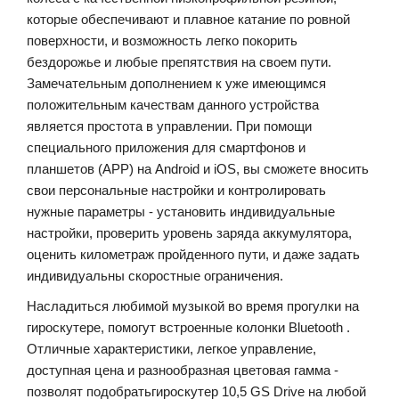
которые обеспечивают и плавное катание по ровной
поверхности, и возможность легко покорить
бездорожье и любые препятствия на своем пути.
Замечательным дополнением к уже имеющимся
положительным качествам данного устройства
является простота в управлении. При помощи
специального приложения для смартфонов и
планшетов (APP) на
Android
и
iOS
, вы сможете вносить
свои персональные настройки и контролировать
нужные параметры - у
становить
индивидуальные
настройки
,
проверить
уровень
заряда
аккумулятора
,
оценить километраж пройденного пути, и даже задать
индивидуальны скоростные ограничения.
Насладиться
любимой
музыкой
во
время
прогулки
на
гироскутере
,
помогут
встроенные
колонки
Bluetooth
.
Отличные
характеристики
,
легкое
управление
,
доступная
цена
и
разнообразная
цветовая
гамма
-
позволят
подобрать
гироскутер
10,5 GS Drive
на
любой