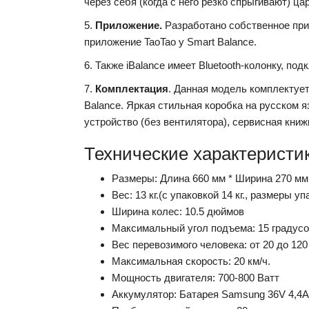
через себя (когда с него резко спрыгивают) цар
5.
Приложение.
Разработано собственное прил
приложение TaoTao у Smart Balance.
6. Также iBalance имеет Bluetooth-колонку, п
7.
Комплектация
. Данная модель комплектует
Balance. Яркая стильная коробка на русском я
устройство (без вентилятора), сервисная книжк
Технические характеристик
Размеры: Длина 660 мм * Ширина 270 мм
Вес: 13 кг.(с упаковкой 14 кг., размеры у
Ширина колес: 10.5 дюймов
Максимальный угол подъема: 15 градус
Вес перевозимого человека: от 20 до 120 
Максимальная скорость: 20 км/ч.
Мощность двигателя: 700-800 Ватт
Аккумулятор: Батарея Samsung 36V 4,4