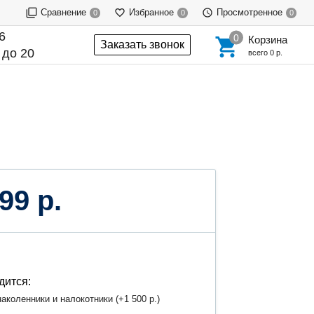
Сравнение
Избранное
Просмотренное
0
0
0
6
Корзина
Заказать звонок
 до 20
всего
0 р.
99 р.
дится:
аколенники и налокотники (+
1 500 р.
)