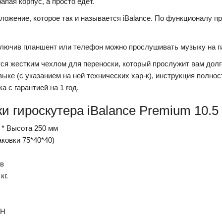
апая корпус, а просто едет.
ожение, которое так и называется iBalance. По функционалу п
одключив планшент или телефон можно прослушивать музыку на г
ся жестким чехлом для переноски, который прослужит вам долг
зыке (с указанием на ней технических хар-к), инструкция полн
а с гарантией на 1 год.
и гироскутера iBalance Premium 10.5
 * Высота 250 мм
паковки 75*40*40)
ов
кг.
AH