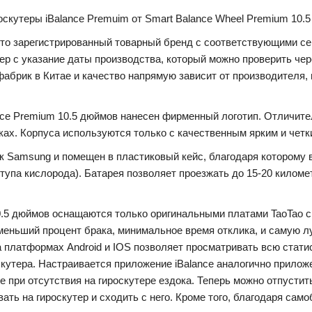
оскутеры iBalance Premuim от Smart Balance Wheel Premium 10.
Это зарегистрированный товарный бренд с соответствующими се
ер с указание даты производства, который можно проверить чер
фабрик в Китае и качество напрямую зависит от производителя,
ance Premium 10.5 дюймов нанесен фирменный логотип. Отличите
жках. Корпуса используются только с качественным ярким и четк
к Samsung и помещен в пластиковый кейс, благодаря которому 
тупа кислорода). Батарея позволяет проезжать до 15-20 километ
 10.5 дюймов оснащаются только оригинальными платами TaoTao 
еньший процент брака, минимальное время отклика, и самую л
платформах Android и IOS позволяет просматривать всю статис
кутера. Настраивается приложение iBalance аналогично прилож
 при отсутствия на гироскутере ездока. Теперь можно отпустит
ать на гироскутер и сходить с него. Кроме того, благодаря сам