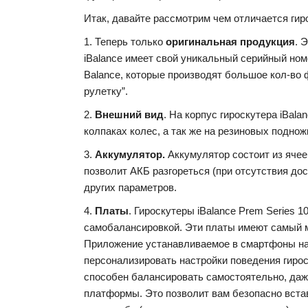
Итак, давайте рассмотрим чем отличается гир
1. Теперь только
оригинальная продукция
. 
iBalance имеет свой уникальный серийный ном
Balance, которые производят большое кол-во 
рулетку”.
2.
Внешний вид
. На корпус гироскутера iBal
колпаках колес, а так же на резиновых подно
3.
Аккумулятор.
Аккумулятор состоит из ячее
позволит АКБ разгореться (при отсутствия дос
других параметров.
4.
Платы
. Гироскутеры iBalance Prem Series
самобалансировкой. Эти платы имеют самый м
Приложение устанавливаемое в смартфоны на 
персонализировать настройки поведения гирос
способен балансировать самостоятельно, даже
платформы. Это позволит вам безопасно встав