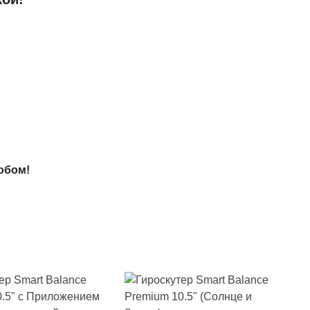
обом!