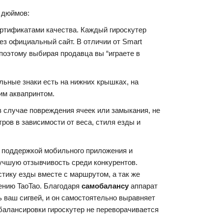
5 дюймов:
ртификатами качества. Каждый гироскутер
ез официальный сайт. В отличии от Smart
 поэтому выбирая продавца вы “играете в
льные знаки есть на нижних крышках, на
им аквапринтом.
в случае повреждения ячеек или замыкания, не
ров в зависимости от веса, стиля езды и
с поддержкой мобильного приложения и
учшую отзывчивость среди конкурентов.
тику езды вместе с маршрутом, а так же
ению TaoTao. Благодаря
самобалансу
аппарат
ь ваш сигвей, и он самостоятельно выравняет
обалансировки гироскутер не переворачивается