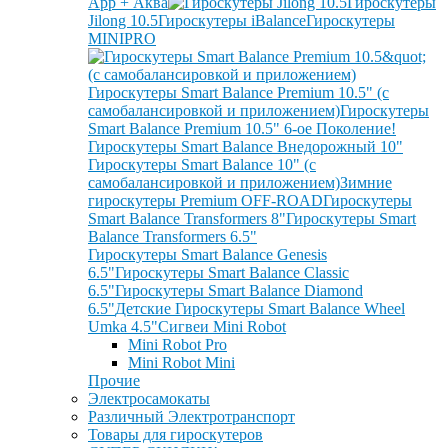
App + Аква
Гироскутеры
Jilong 10.5
Гироскутеры iBalance
Гироскутеры
MINIPRO
Гироскутеры Smart Balance Premium 10.5" (с
самобалансировкой и приложением)
Гироскутеры
Smart Balance Premium 10.5" 6-ое Поколение!
Гироскутеры Smart Balance Внедорожный 10"
Гироскутеры Smart Balance 10" (с
самобалансировкой и приложением)
Зимние
гироскутеры Premium OFF-ROAD
Гироскутеры
Smart Balance Transformers 8"
Гироскутеры Smart
Balance Transformers 6.5"
Гироскутеры Smart Balance Genesis
6.5"
Гироскутеры Smart Balance Classic
6.5"
Гироскутеры Smart Balance Diamond
6.5"
Детские Гироскутеры Smart Balance Wheel
Umka 4.5"
Сигвеи Mini Robot
Mini Robot Pro
Mini Robot Mini
Прочие
Электросамокаты
Различный Электротранспорт
Товары для гироскутеров