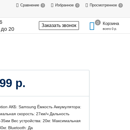
Сравнение
Избранное
Просмотренное
0
0
0
6
Корзина
Заказать звонок
 до 20
всего
0 р.
99 р.
tion АКБ: Samsung Ёмкость Аккумулятора:
мальная скорость: 27км/ч Дальность
-35км Вес устройства: 20кг. Максимальная
0кг. Bluetooth: Да