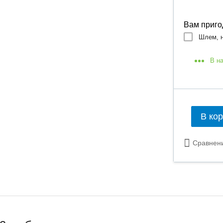
Вам приго
Шлем, н
В н
В ко
Сравнен