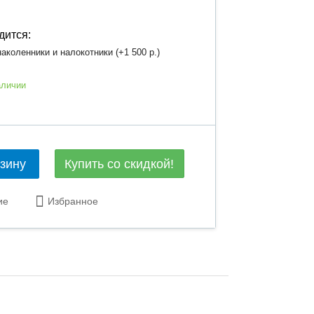
дится:
аколенники и налокотники (+
1 500 р.
)
аличии
Купить со скидкой!
рзину
ие
Избранное