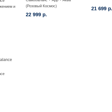
nce
(Розовый Космос)
жением и
21 699 р
22 999 р.
nce