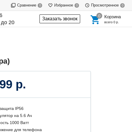
Сравнение
Избранное
Просмотренное
0
0
0
6
Корзина
Заказать звонок
 до 20
всего
0 р.
ра)
99 р.
защита IP56
улятор на 5.6 Ач
сть 1000 Ватт
ожение для телефона