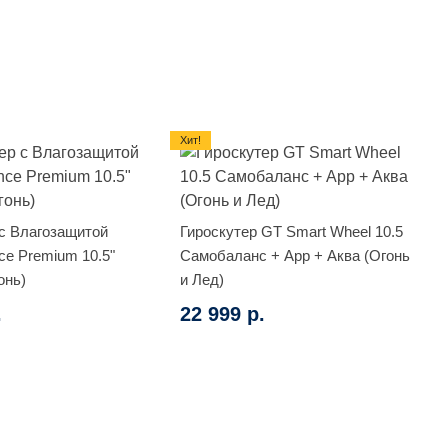
Хит!
 с Влагозащитой
Гироскутер GT Smart Wheel 10.5
ce Premium 10.5"
Самобаланс + App + Аква (Огонь
онь)
и Лед)
.
22 999 р.