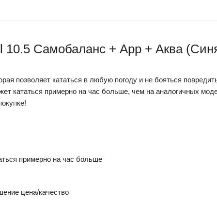
 10.5 Самобаланс + App + Аква (Син
рая позволяет кататься в любую погоду и не бояться повредить
жет кататься примерно на час больше, чем на аналогичных моде
покупке!
аться примерно на час больше
шение цена/качество