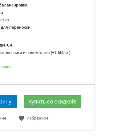
балансировка
ка
етка
 для переноски
дится:
аколенники и налокотники (+
1 500 р.
)
аличии
Купить со скидкой!
рзину
ние
Избранное