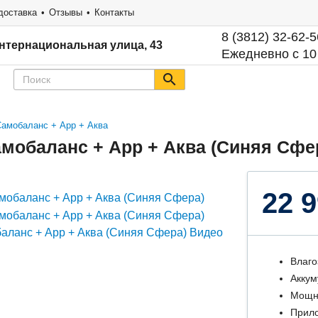
доставка
Отзывы
Контакты
8 (3812) 32-62-5
нтернациональная улица, 43
Ежедневно с 10
Самобаланс + App + Аква
амобаланс + App + Аква (Синяя Сфе
22 9
Влаго
Аккум
Мощно
Прил