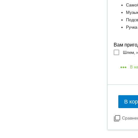
Само
Музы
Подсв
Ручка
Вам приго
Шлем, н
В н
В ко
Сравне