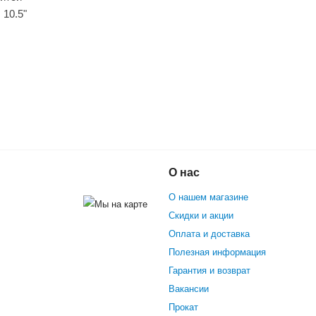
 10.5"
Гироскутер GT Smart
О нас
p + Аква (Синяя Сфера)
О нашем магазине
Скидки и акции
Оплата и доставка
Полезная информация
Гарантия и возврат
Вакансии
Прокат