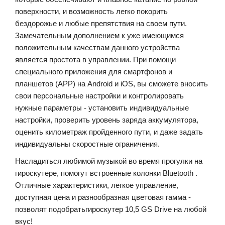
поверхности, и возможность легко покорить
бездорожье и любые препятствия на своем пути.
Замечательным дополнением к уже имеющимся
положительным качествам данного устройства
является простота в управлении. При помощи
специального приложения для смартфонов и
планшетов (APP) на
Android
и
iOS
, вы сможете вносить
свои персональные настройки и контролировать
нужные параметры - у
становить
индивидуальные
настройки
,
проверить
уровень
заряда
аккумулятора
,
оценить километраж пройденного пути, и даже задать
индивидуальны скоростные ограничения.
Насладиться
любимой
музыкой
во
время
прогулки
на
гироскутере
,
помогут
встроенные
колонки
Bluetooth
.
Отличные
характеристики
,
легкое
управление
,
доступная
цена
и
разнообразная
цветовая
гамма
-
позволят
подобрать
гироскутер
10,5 GS Drive
на
любой
вкус
!