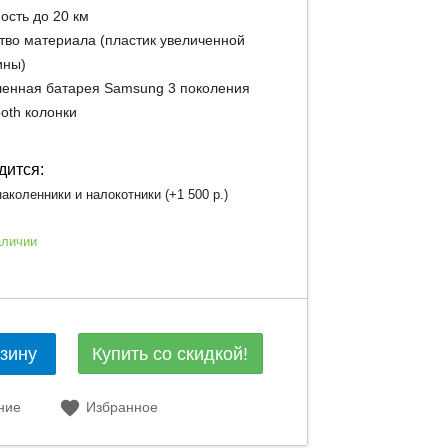
ость до 20 км
тво материала (пластик увеличенной
ины)
енная батарея Samsung 3 поколения
ooth колонки
дится:
аколенники и налокотники (+
1 500 р.
)
аличии
Купить со скидкой!
рзину
ние
Избранное