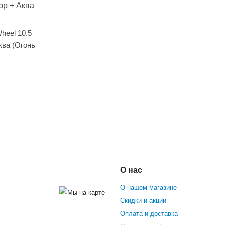
heel 10.5
ква (Огонь
Гироскутер Smart Balance 10"
О нас
ти)
О нашем магазине
Скидки и акции
Оплата и доставка