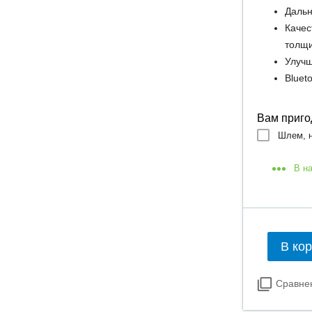
Дальн
Качес
толщ
Улучш
Bluet
Вам приго
Шлем, н
В н
В ко
Сравне