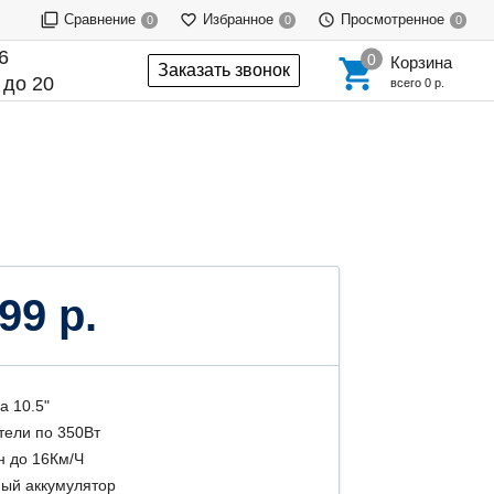
Сравнение
Избранное
Просмотренное
0
0
0
6
Корзина
Заказать звонок
 до 20
всего
0 р.
99 р.
а 10.5"
тели по 350Вт
н до 16Км/Ч
ый аккумулятор