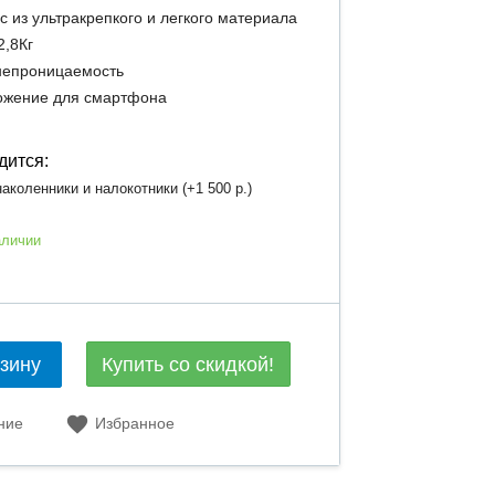
с из ультракрепкого и легкого материала
2,8Кг
непроницаемость
ожение для смартфона
дится:
аколенники и налокотники (+
1 500 р.
)
аличии
Купить со скидкой!
рзину
ние
Избранное