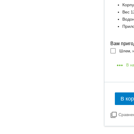
Корпу
Вес 1
Водо
Прил
Вам приго
Шлем, н
В н
В ко
Сравне